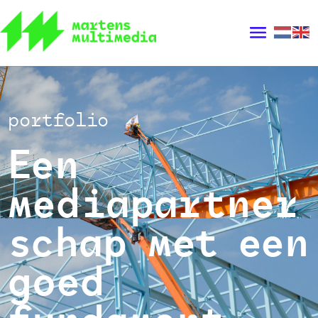
portfolio
Een
mediapartner
schap met een
goed