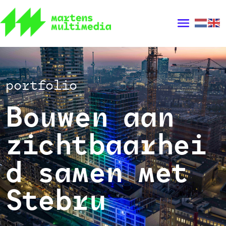
portfolio
Bouwen aan
zichtbaarhei
d samen met
Stebru