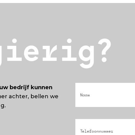
gierig?
Naam
(Vereist)
uw bedrijf kunnen
er achter, bellen we
ug.
Phone