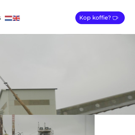
s
Kop koffie?