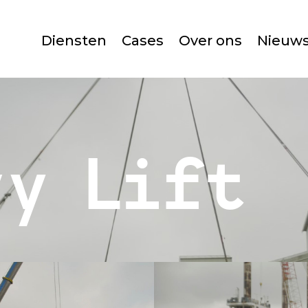
Diensten
Cases
Over ons
Nieuw
vy Lift