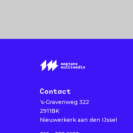
Contact
‘s-Gravenweg 322
2911BK
Nieuwerkerk aan den IJssel