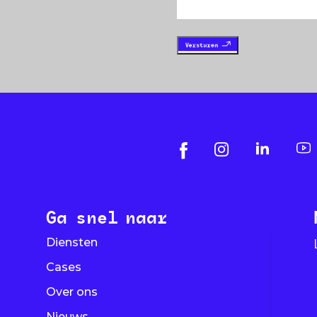
Ga snel naar
Diensten
Cases
Over ons
Nieuws