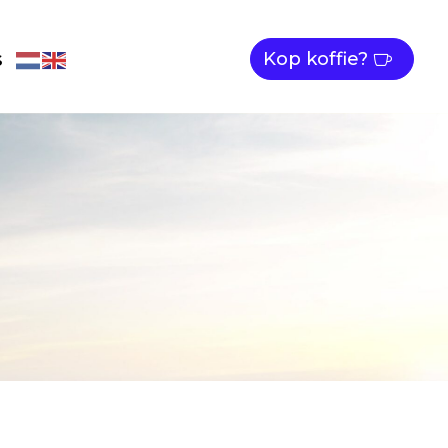
s
Kop koffie?