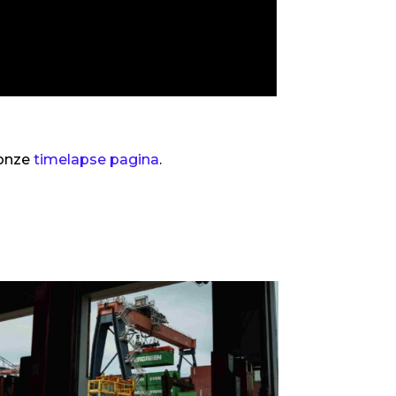
 onze
timelapse pagina
.