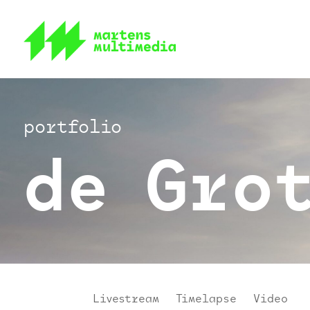
portfolio
de Gro
Livestream
|
Timelapse
|
Video