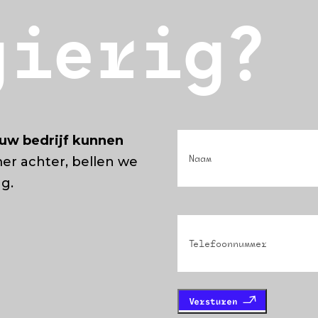
gierig?
Naam
(Vereist)
uw bedrijf kunnen
er achter, bellen we
ug.
Phone