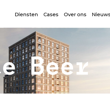
Diensten
Cases
Over ons
Nieuw
te Beer