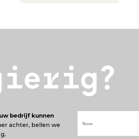
gierig?
Naam
(Vereist)
uw bedrijf kunnen
er achter, bellen we
ug.