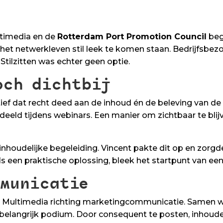
timedia en de
Rotterdam Port Promotion Council
bego
et netwerkleven stil leek te komen staan. Bedrijfsbezo
tilzitten was echter geen optie.
och dichtbij
ief dat recht deed aan de inhoud én de beleving van d
deeld tijdens webinars. Een manier om zichtbaar te blij
oudelijke begeleiding. Vincent pakte dit op en zorgde 
s een praktische oplossing, bleek het startpunt van e
mmunicatie
ns Multimedia richting marketingcommunicatie. Samen 
 belangrijk podium. Door consequent te posten, inhoudelij