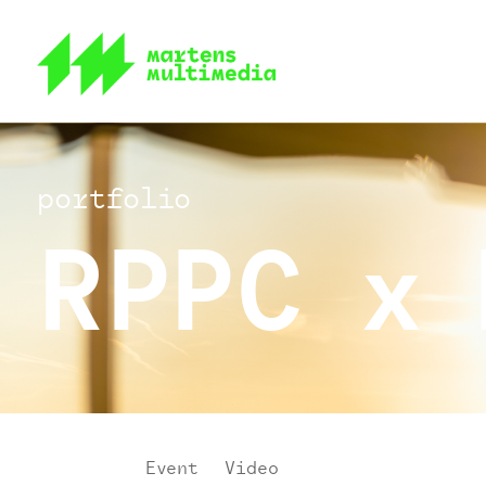
portfolio
RPPC x
Event
|
Video