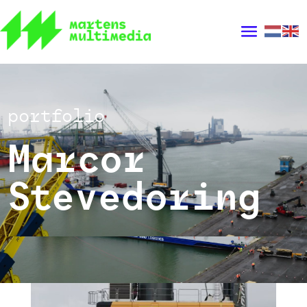
portfolio
Marcor
Stevedoring