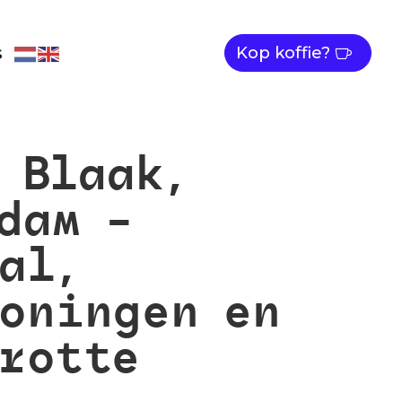
s
Kop koffie?
 Blaak,
dam –
al,
oningen en
rotte