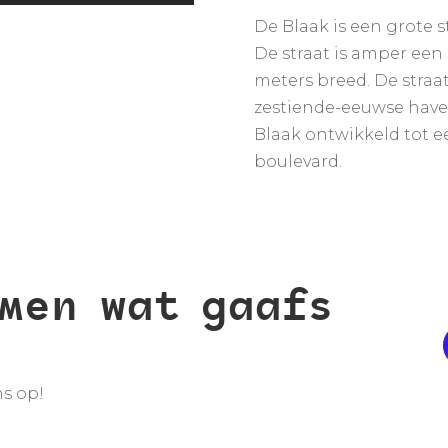
De Blaak is een grote 
De straat is amper een 
meters breed. De straa
zestiende-eeuwse haven
Blaak ontwikkeld tot 
boulevard.
men wat gaafs
ns op!