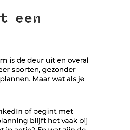
t een
m is de deur uit en overal
er sporten, gezonder
plannen. Maar wat als je
inkedIn of begint met
anning blijft het vaak bij
 in actie? En wat zijn de