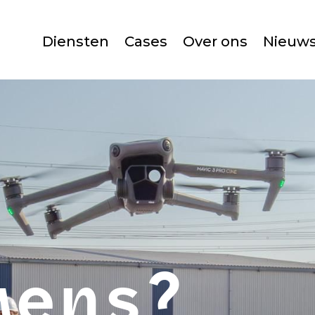
Diensten
Cases
Over ons
Nieuw
mens?