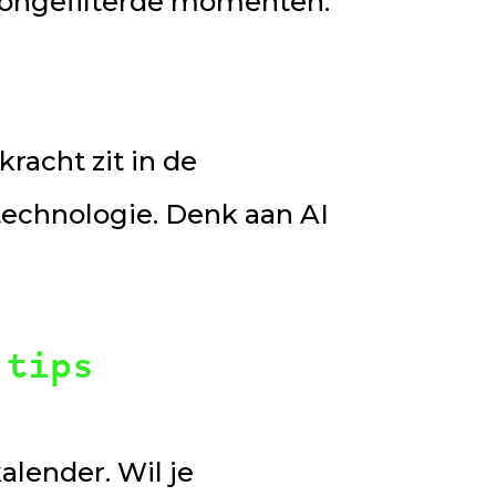
f ongefilterde momenten.
racht zit in de
technologie. Denk aan AI
 tips
lender. Wil je