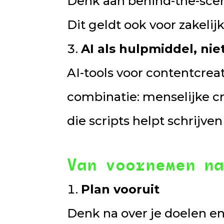
Denk aan behind-the-scen
Dit geldt ook voor zakeli
AI als hulpmiddel, nie
AI-tools voor contentcrea
combinatie: menselijke c
die scripts helpt schrijve
Van voornemen na
Plan vooruit
Denk na over je doelen e