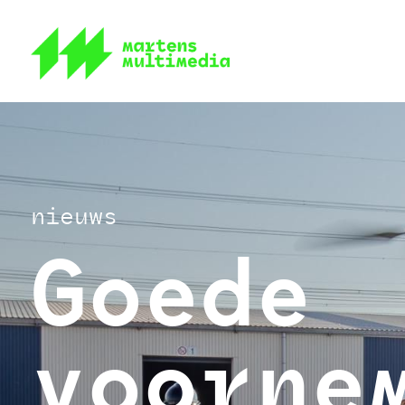
nieuws
Goede
voorne