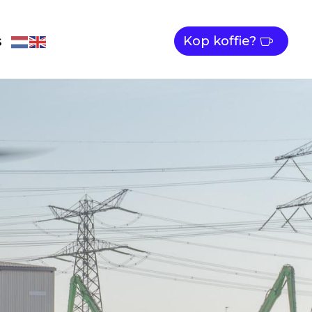
s
Kop koffie?