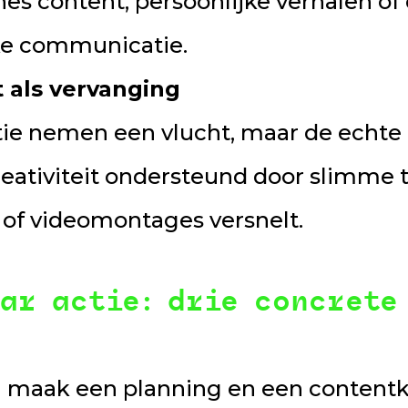
es content, persoonlijke verhalen o
jke communicatie.
t als vervanging
tie nemen een vlucht, maar de echte k
reativiteit ondersteund door slimme 
n of videomontages versnelt.
ar actie: drie concrete
n maak een planning en een contentka