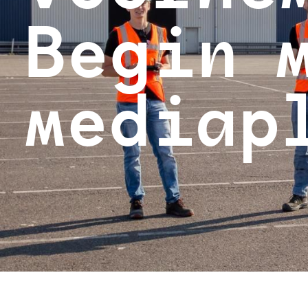
Begin 
mediap