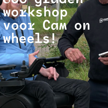
workshop
voor Cam on
wheels!